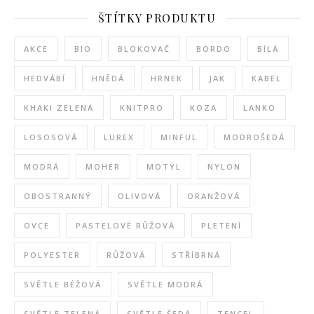
ŠTÍTKY PRODUKTU
AKCE
BIO
BLOKOVAČ
BORDO
BÍLÁ
HEDVÁBÍ
HNĚDÁ
HRNEK
JAK
KABEL
KHAKI ZELENÁ
KNITPRO
KOZA
LANKO
LOSOSOVÁ
LUREX
MINFUL
MODROŠEDÁ
MODRÁ
MOHÉR
MOTÝL
NYLON
OBOSTRANNÝ
OLIVOVÁ
ORANŽOVÁ
OVCE
PASTELOVÉ RŮŽOVÁ
PLETENÍ
POLYESTER
RŮŽOVÁ
STŘÍBRNÁ
SVĚTLE BÉŽOVÁ
SVĚTLE MODRÁ
SVĚTLE ZELENÁ
SVĚTLE ŠEDÁ
TENCEL