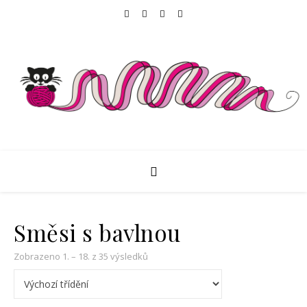
Směsi s bavlnou
Zobrazeno 1. – 18. z 35 výsledků