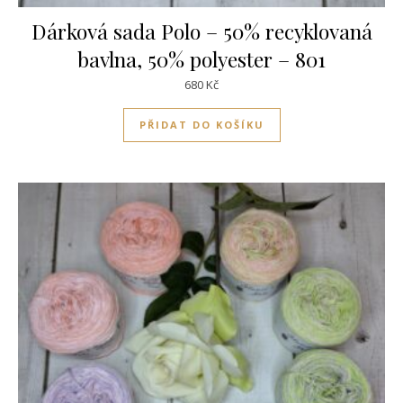
Dárková sada Polo – 50% recyklovaná
bavlna, 50% polyester – 801
680
Kč
PŘIDAT DO KOŠÍKU