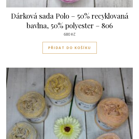
Dárková sada Polo – 50% recyklovaná
bavlna, 50% polyester – 806
680
Kč
PŘIDAT DO KOŠÍKU