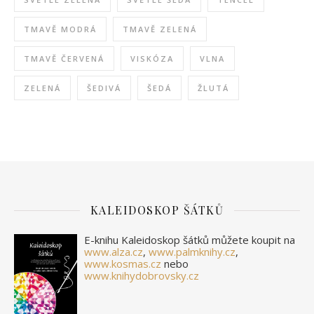
TMAVĚ MODRÁ
TMAVĚ ZELENÁ
TMAVĚ ČERVENÁ
VISKÓZA
VLNA
ZELENÁ
ŠEDIVÁ
ŠEDÁ
ŽLUTÁ
KALEIDOSKOP ŠÁTKŮ
E-knihu Kaleidoskop šátků můžete koupit na
www.alza.cz
,
www.palmknihy.cz
,
www.kosmas.cz
nebo
www.knihydobrovsky.cz