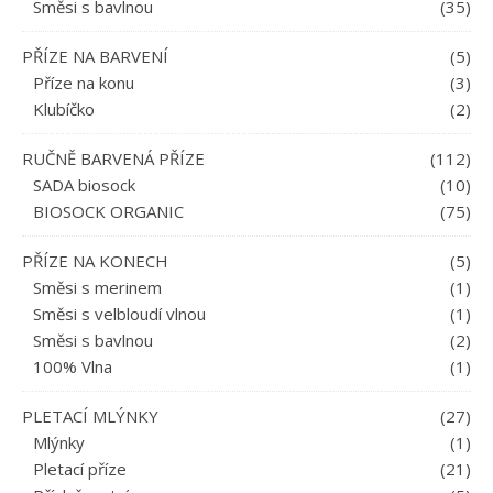
Směsi s bavlnou
(35)
PŘÍZE NA BARVENÍ
(5)
Příze na konu
(3)
Klubíčko
(2)
RUČNĚ BARVENÁ PŘÍZE
(112)
SADA biosock
(10)
BIOSOCK ORGANIC
(75)
PŘÍZE NA KONECH
(5)
Směsi s merinem
(1)
Směsi s velbloudí vlnou
(1)
Směsi s bavlnou
(2)
100% Vlna
(1)
PLETACÍ MLÝNKY
(27)
Mlýnky
(1)
Pletací příze
(21)