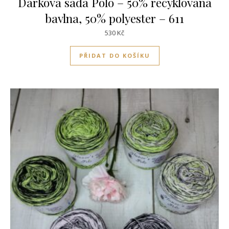
Dárková sada Polo – 50% recyklovaná
bavlna, 50% polyester – 611
530
Kč
PŘIDAT DO KOŠÍKU