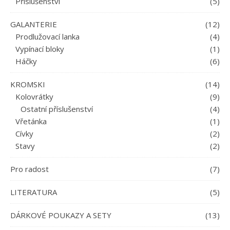
Příslušenství
(5)
GALANTERIE
(12)
Prodlužovací lanka
(4)
Vypínací bloky
(1)
Háčky
(6)
KROMSKI
(14)
Kolovrátky
(9)
Ostatní příslušenství
(4)
Vřetánka
(1)
Cívky
(2)
Stavy
(2)
Pro radost
(7)
LITERATURA
(5)
DÁRKOVÉ POUKAZY A SETY
(13)