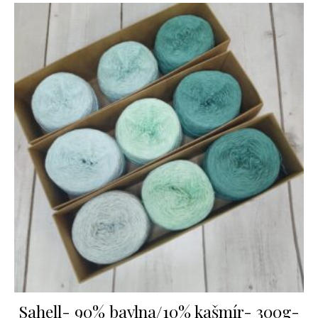
Sahell- 90% bavlna/10% kašmír- 300g-