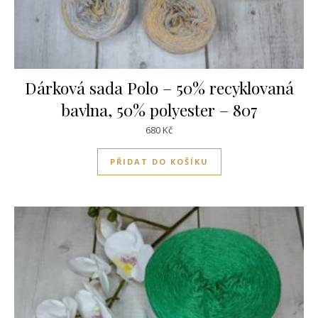
Dárková sada Polo – 50% recyklovaná
bavlna, 50% polyester – 807
680
Kč
PŘIDAT DO KOŠÍKU