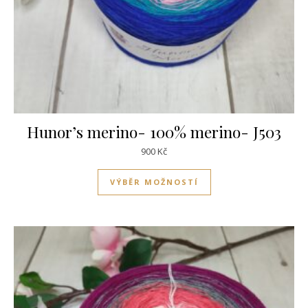
Hunor’s merino- 100% merino- J503
900
Kč
Tento produkt má víc
VÝBĚR MOŽNOSTÍ