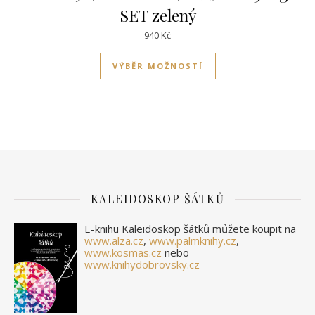
SET zelený
940
Kč
Tento produkt má víc
VÝBĚR MOŽNOSTÍ
KALEIDOSKOP ŠÁTKŮ
E-knihu Kaleidoskop šátků můžete koupit na
www.alza.cz
,
www.palmknihy.cz
,
www.kosmas.cz
nebo
www.knihydobrovsky.cz