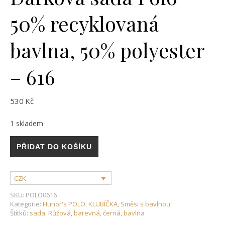
50% recyklovaná
bavlna, 50% polyester
– 616
530
Kč
1 skladem
Dárková sada Polo - 50% recyklovaná bavlna, 50% polyester 
PŘIDAT DO KOŠÍKU
CZK
SKU:
POLO0616
Kategorie:
Hunor's POLO
,
KLUBÍČKA
,
Směsi s bavlnou
Štítků:
sada
,
Růžová
,
barevná
,
černá
,
bavlna