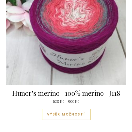
Hunor’s merino- 100% merino- J118
Rozpětí cen: 620Kč až 900Kč
620
Kč
–
900
Kč
Tento produkt má víc
VÝBĚR MOŽNOSTÍ