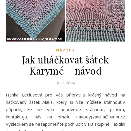
NÁVODY
Jak uháčkovat šátek
Karymé – návod
9. 2. 2024
Hanka Letfusová pro vás připravila krásný návod na
háčkovaný šátek Alaka, který si níže můžete stáhnout.V
případě, že se vám nepovede stáhnout, prosím,
kontaktujte nás na emailu navody(zavináč)hunor.cz
Výsledkem se nezapomeňte pochlubit v FB skupině Textilní