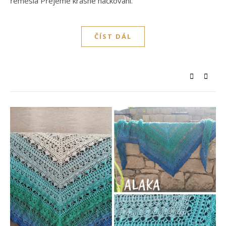
řemesla Přejeme krásné háčkování.
ČÍST DÁL