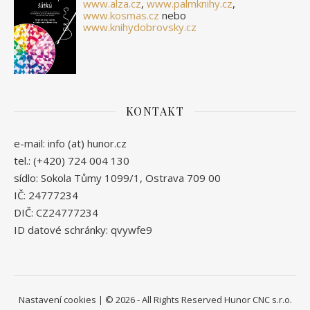
www.alza.cz
,
www.palmknihy.cz
,
www.kosmas.cz
nebo
www.knihydobrovsky.cz
KONTAKT
e-mail: info (at) hunor.cz
tel.: (+420) 724 004 130
sídlo: Sokola Tůmy 1099/1, Ostrava 709 00
IČ: 24777234
DIČ: CZ24777234
ID datové schránky: qvywfe9
Nastavení cookies
| © 2026 - All Rights Reserved Hunor CNC s.r.o.