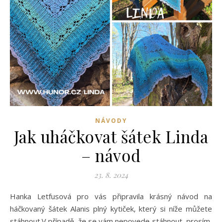
NÁVODY
Jak uháčkovat šátek Linda
– návod
23. 8. 2024
Hanka Letfusová pro vás připravila krásný návod na
háčkovaný šátek Alanis plný kytiček, který si níže můžete
stáhnout.V případě, že se vám nepovede stáhnout, prosím,