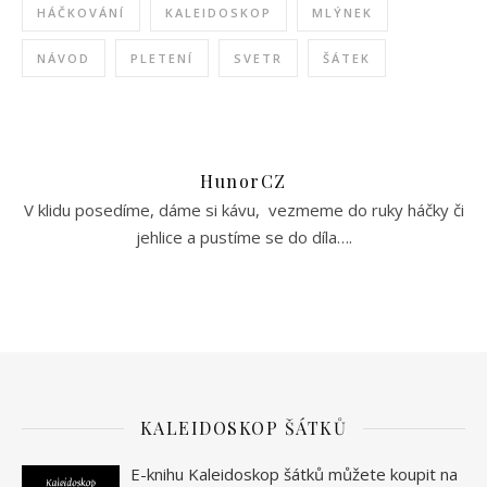
HÁČKOVÁNÍ
KALEIDOSKOP
MLÝNEK
NÁVOD
PLETENÍ
SVETR
ŠÁTEK
HunorCZ
V klidu posedíme, dáme si kávu, vezmeme do ruky háčky či
jehlice a pustíme se do díla….
KALEIDOSKOP ŠÁTKŮ
E-knihu Kaleidoskop šátků můžete koupit na