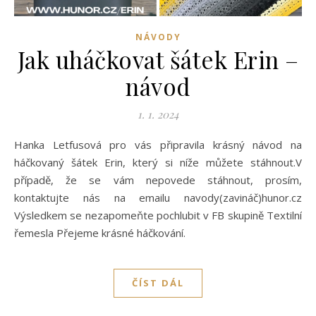
NÁVODY
Jak uháčkovat šátek Erin –
návod
1. 1. 2024
Hanka Letfusová pro vás připravila krásný návod na
háčkovaný šátek Erin, který si níže můžete stáhnout.V
případě, že se vám nepovede stáhnout, prosím,
kontaktujte nás na emailu navody(zavináč)hunor.cz
Výsledkem se nezapomeňte pochlubit v FB skupině Textilní
řemesla Přejeme krásné háčkování.
ČÍST DÁL