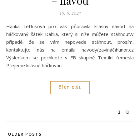
– návod
16. 6. 2023
Hanka Letfusová pro vás připravila krásný návod na
háčkovaný šátek Dahlia, který si níže můžete stáhnout.V
případě, že se vám nepovede stáhnout, prosím,
kontaktujte nás na emailu navody(zavináč)hunor.cz
Výsledkem se pochlubte v FB skupině Textilní řemesla
Přejeme krásné háčkování.
ČÍST DÁL
OLDER POSTS