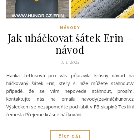
NÁVODY
Jak uháčkovat šátek Erin –
návod
1. 1. 2024
Hanka Letfusová pro vás připravila krásný návod na
háčkovaný šátek Erin, který si níže můžete stáhnout.V
případě, že se vám nepovede stáhnout, prosím,
kontaktujte nás na emailu navody(zavináč)hunor.cz
Výsledkem se nezapomeňte pochlubit v FB skupině Textilní
řemesla Přejeme krásné háčkování.
ČÍST DÁL