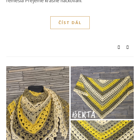
řemesla Přejeme krásné háčkování.
ČÍST DÁL