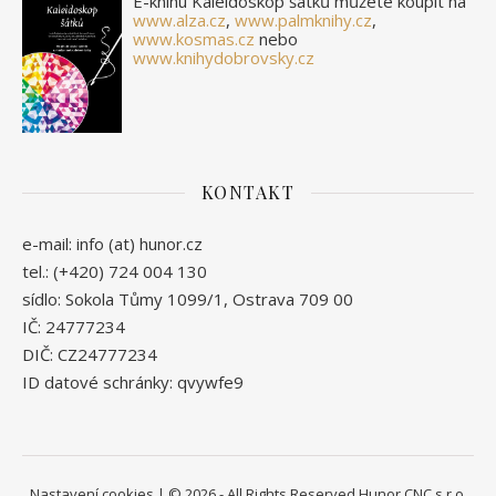
E-knihu Kaleidoskop šátků můžete koupit na
www.alza.cz
,
www.palmknihy.cz
,
www.kosmas.cz
nebo
www.knihydobrovsky.cz
KONTAKT
e-mail: info (at) hunor.cz
tel.: (+420) 724 004 130
sídlo: Sokola Tůmy 1099/1, Ostrava 709 00
IČ: 24777234
DIČ: CZ24777234
ID datové schránky: qvywfe9
Nastavení cookies
| © 2026 - All Rights Reserved Hunor CNC s.r.o.