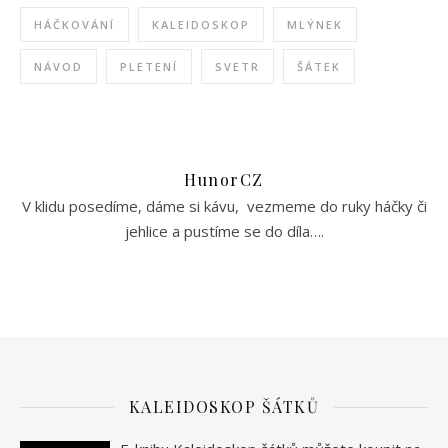
HÁČKOVÁNÍ
KALEIDOSKOP
MLÝNEK
NÁVOD
PLETENÍ
SVETR
ŠÁTEK
HunorCZ
V klidu posedíme, dáme si kávu, vezmeme do ruky háčky či
jehlice a pustíme se do díla….
KALEIDOSKOP ŠÁTKŮ