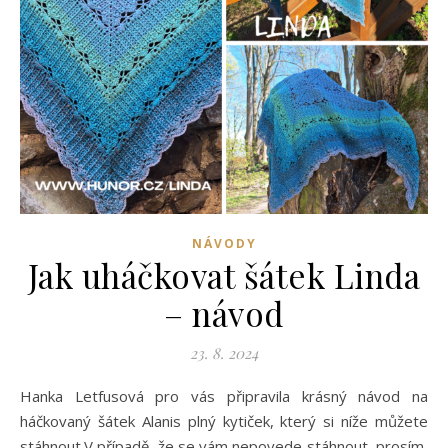
NÁVODY
Jak uháčkovat šátek Linda
– návod
23. 8. 2024
Hanka Letfusová pro vás připravila krásný návod na
háčkovaný šátek Alanis plný kytiček, který si níže můžete
stáhnout.V případě, že se vám nepovede stáhnout, prosím,