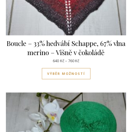
Boucle – 33% hedvábí Schappe, 67% vlna
merino – Višně v čokoládě
Rozpětí cen: 640Kč až 760Kč
640
Kč
–
760
Kč
Tento produkt má víc
VÝBĚR MOŽNOSTÍ