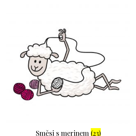
Směsi s merinem
(23)