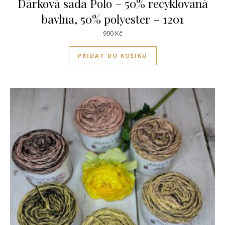
Dárková sada Polo – 50% recyklovaná
bavlna, 50% polyester – 1201
990
Kč
PŘIDAT DO KOŠÍKU