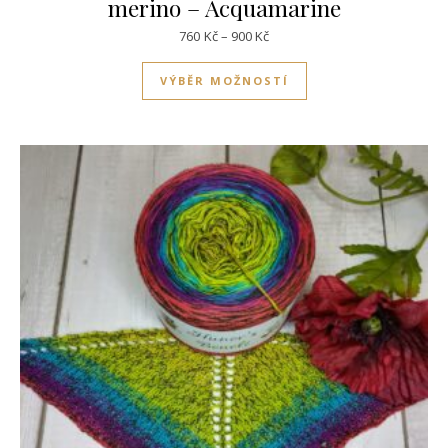
merino – Acquamarine
Rozpětí cen: 760Kč až 900Kč
760
Kč
–
900
Kč
Tento produkt má víc
VÝBĚR MOŽNOSTÍ