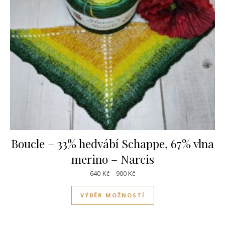
Boucle – 33% hedvábí Schappe, 67% vlna
merino – Narcis
Rozpětí cen: 640Kč až 900Kč
640
Kč
–
900
Kč
Tento produkt má víc
VÝBĚR MOŽNOSTÍ