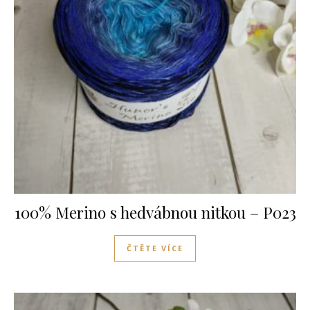
100% Merino s hedvábnou nitkou – P023
ČTĚTE VÍCE