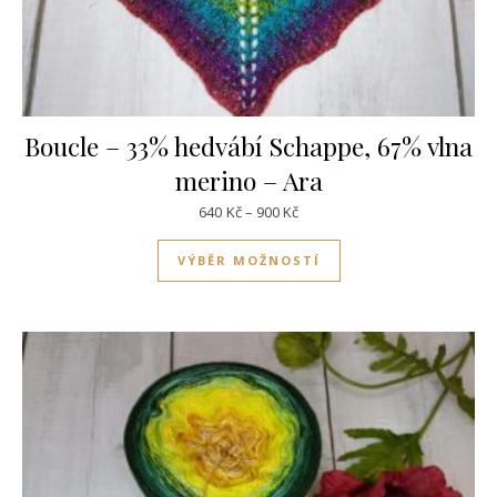
Boucle – 33% hedvábí Schappe, 67% vlna
merino – Ara
Rozpětí cen: 640Kč až 900Kč
640
Kč
–
900
Kč
Tento produkt má víc
VÝBĚR MOŽNOSTÍ