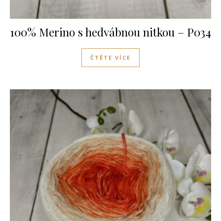
100% Merino s hedvábnou nitkou – P034
ČTĚTE VÍCE