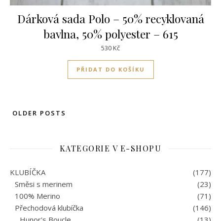
Dárková sada Polo – 50% recyklovaná
bavlna, 50% polyester – 615
530
Kč
PŘIDAT DO KOŠÍKU
OLDER POSTS
KATEGORIE V E-SHOPU
KLUBÍČKA
(177)
Směsi s merinem
(23)
100% Merino
(71)
Přechodová klubíčka
(146)
Hunor's Boucle
(13)