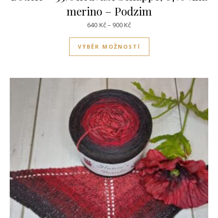
merino – Podzim
Rozpětí cen: 640Kč až 900Kč
640
Kč
–
900
Kč
Tento produkt má víc
VÝBĚR MOŽNOSTÍ