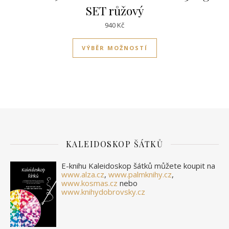
SET růžový
940
Kč
Tento produkt má víc
VÝBĚR MOŽNOSTÍ
KALEIDOSKOP ŠÁTKŮ
E-knihu Kaleidoskop šátků můžete koupit na
www.alza.cz
,
www.palmknihy.cz
,
www.kosmas.cz
nebo
www.knihydobrovsky.cz