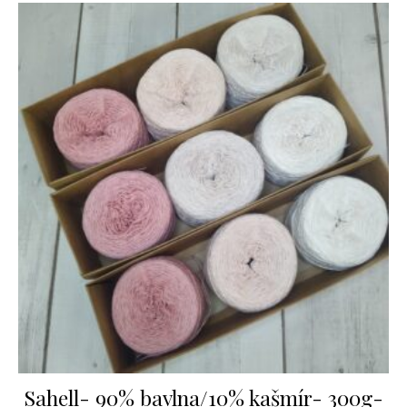
Sahell- 90% bavlna/10% kašmír- 300g-