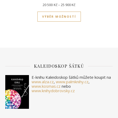
Rozpětí cen: 20 500Kč až 2
20 500
Kč
–
25 900
Kč
Tento produkt má víc
VÝBĚR MOŽNOSTÍ
KALEIDOSKOP ŠÁTKŮ
E-knihu Kaleidoskop šátků můžete koupit na
www.alza.cz
,
www.palmknihy.cz
,
www.kosmas.cz
nebo
www.knihydobrovsky.cz