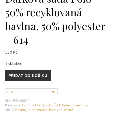
50% recyklovaná
bavlna, 50% polyester
– 614
530
Kč
1 skladem
Dárková sada Polo - 50% recyklovaná bavlna, 50% polyester 
PŘIDAT DO KOŠÍKU
CZK
SKU:
POLO0614
Kategorie:
Hunor's POLO
,
KLUBÍČKA
,
Směsi s bavlnou
Štítků:
bavlna
,
sada
,
modrá
,
barevná
,
černá