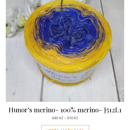
Hunor’s merino- 100% merino- J512L1
Rozpětí cen: 640Kč až 910Kč
640
Kč
–
910
Kč
Tento produkt má víc