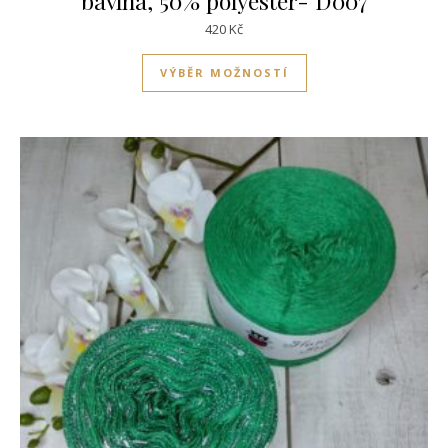
bavlna, 50% polyester- D007
420
Kč
Tento produkt má víc
VÝBĚR MOŽNOSTÍ