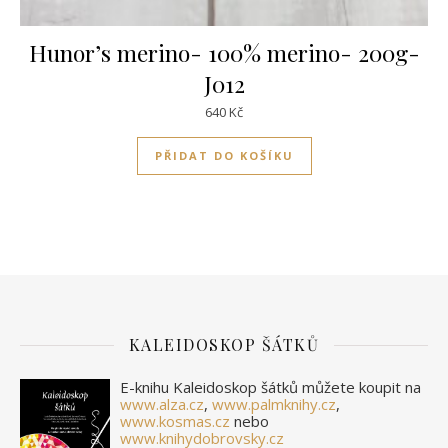
Hunor’s merino- 100% merino- 200g-
J012
640
Kč
PŘIDAT DO KOŠÍKU
KALEIDOSKOP ŠÁTKŮ
E-knihu Kaleidoskop šátků můžete koupit na
www.alza.cz
,
www.palmknihy.cz
,
www.kosmas.cz
nebo
www.knihydobrovsky.cz