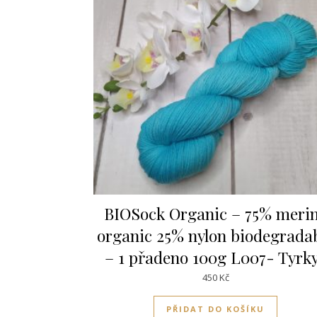
BIOSock Organic – 75% meri
organic 25% nylon biodegrada
– 1 přadeno 100g L007- Tyrk
450
Kč
PŘIDAT DO KOŠÍKU