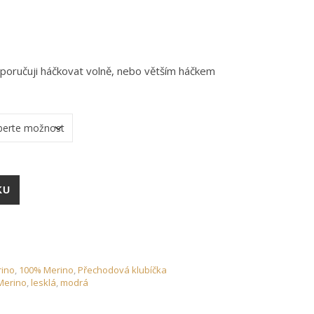
poručuji háčkovat volně, nebo větším háčkem
o- I0811L1 množství
KU
rino
,
100% Merino
,
Přechodová klubíčka
Merino
,
lesklá
,
modrá