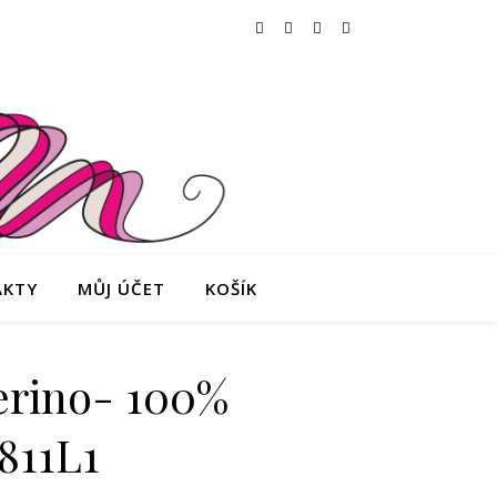
AKTY
MŮJ ÚČET
KOŠÍK
erino- 100%
811L1