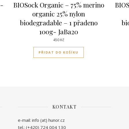
o-
BIOSock Organic – 75% merino
BIOS
organic 25% nylon
biodegradable – 1 přadeno
bi
dukt má více variant. Možnosti lze vybrat na stránce produktu
100g- JaBa20
450
Kč
PŘIDAT DO KOŠÍKU
KONTAKT
e-mail: info (at) hunor.cz
tel.: (+420) 724 004 130