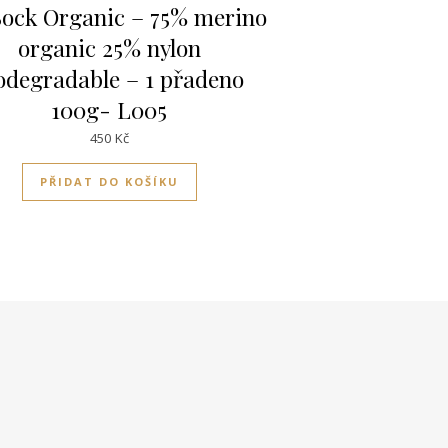
ock Organic – 75% merino
organic 25% nylon
odegradable – 1 přadeno
100g- L005
450
Kč
PŘIDAT DO KOŠÍKU