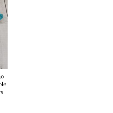
no
ble
ys