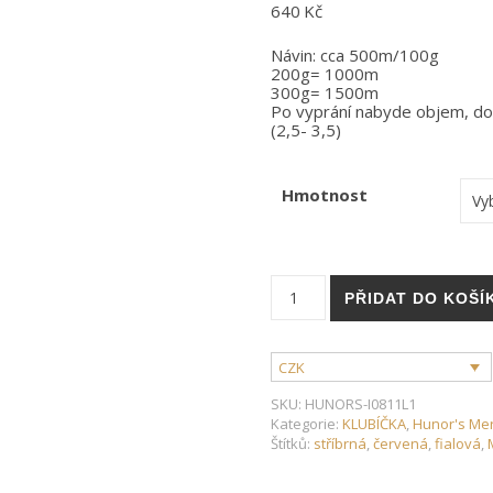
640
Kč
Návin: cca 500m/100g
200g= 1000m
300g= 1500m
Po vyprání nabyde objem, do
(2,5- 3,5)
Hmotnost
Hunor's merino- 100% merin
PŘIDAT DO KOŠÍ
CZK
SKU:
HUNORS-I0811L1
Kategorie:
KLUBÍČKA
,
Hunor's Me
Štítků:
stříbrná
,
červená
,
fialová
,