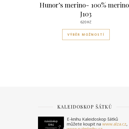
Hunor’s merino- 100% merin
J103
620
Kč
Tento pro
VÝBĚR MOŽNOSTÍ
KALEIDOSKOP ŠÁTKŮ
E-knihu Kaleidoskop šátků
můžete koupit na
www.alza.cz
,
www.palmknihy.cz
,