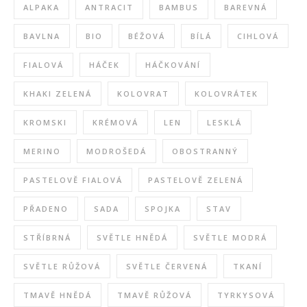
ALPAKA
ANTRACIT
BAMBUS
BAREVNÁ
BAVLNA
BIO
BÉŽOVÁ
BÍLÁ
CIHLOVÁ
FIALOVÁ
HÁČEK
HÁČKOVÁNÍ
KHAKI ZELENÁ
KOLOVRAT
KOLOVRÁTEK
KROMSKI
KRÉMOVÁ
LEN
LESKLÁ
MERINO
MODROŠEDÁ
OBOSTRANNÝ
PASTELOVĚ FIALOVÁ
PASTELOVĚ ZELENÁ
PŘADENO
SADA
SPOJKA
STAV
STŘÍBRNÁ
SVĚTLE HNĚDÁ
SVĚTLE MODRÁ
SVĚTLE RŮŽOVÁ
SVĚTLE ČERVENÁ
TKANÍ
TMAVĚ HNĚDÁ
TMAVĚ RŮŽOVÁ
TYRKYSOVÁ