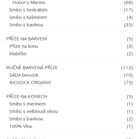
Hunor's Merino
(66)
Směsi s hedvábím
(17)
Směsi s kašmírem
(4)
Směsi s bavlnou
(35)
PŘÍZE NA BARVENÍ
(5)
Příze na konu
(3)
Klubíčko
(2)
RUČNĚ BARVENÁ PŘÍZE
(112)
SADA biosock
(10)
BIOSOCK ORGANIC
(75)
PŘÍZE NA KONECH
(5)
Směsi s merinem
(1)
Směsi s velbloudí vlnou
(1)
Směsi s bavlnou
(2)
100% Vlna
(1)