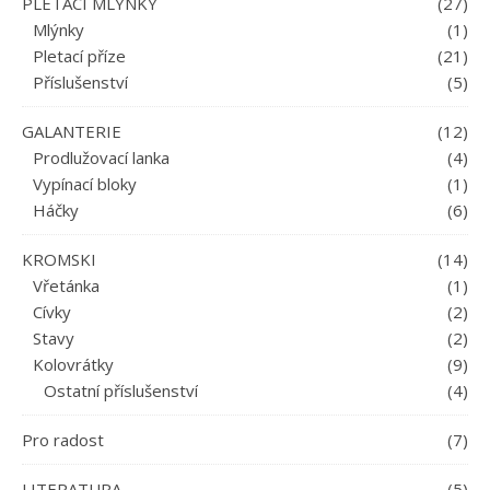
PLETACÍ MLÝNKY
(27)
Mlýnky
(1)
Pletací příze
(21)
Příslušenství
(5)
GALANTERIE
(12)
Prodlužovací lanka
(4)
Vypínací bloky
(1)
Háčky
(6)
KROMSKI
(14)
Vřetánka
(1)
Cívky
(2)
Stavy
(2)
Kolovrátky
(9)
Ostatní příslušenství
(4)
Pro radost
(7)
LITERATURA
(5)