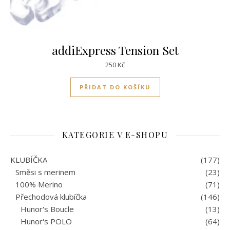
addiExpress Tension Set
250
Kč
PŘIDAT DO KOŠÍKU
KATEGORIE V E-SHOPU
KLUBÍČKA
(177)
Směsi s merinem
(23)
100% Merino
(71)
Přechodová klubíčka
(146)
Hunor's Boucle
(13)
Hunor's POLO
(64)