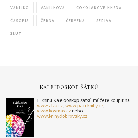
VANILKO
VANILKOVÁ
ČOKOLÁDOVĚ HNĚDÁ
ČASOPIS
ČERNÁ
ČERVENÁ
ŠEDIVÁ
ŽLUT
KALEIDOSKOP ŠÁTKŮ
E-knihu Kaleidoskop šátků můžete koupit na
www.alza.cz
,
www.palmknihy.cz
,
www.kosmas.cz
nebo
www.knihydobrovsky.cz