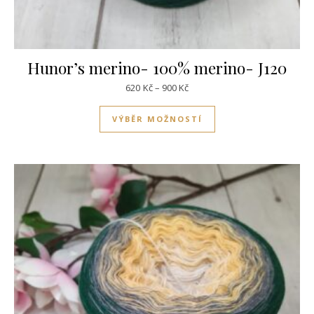
Hunor’s merino- 100% merino- J120
Rozpětí cen: 620Kč až 900Kč
620
Kč
–
900
Kč
Tento produkt má víc
VÝBĚR MOŽNOSTÍ