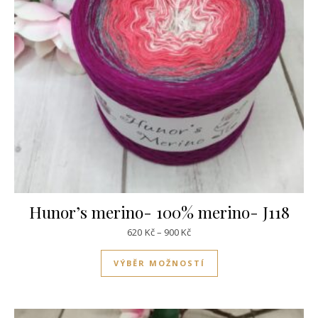
Hunor’s merino- 100% merino- J118
Rozpětí cen: 620Kč až 900Kč
620
Kč
–
900
Kč
Tento produkt má víc
VÝBĚR MOŽNOSTÍ