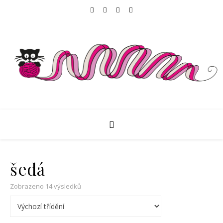
šedá
Zobrazeno 14 výsledků