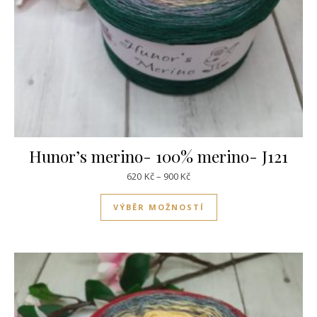
Hunor’s merino- 100% merino- J121
Rozpětí cen: 620Kč až 900Kč
620
Kč
–
900
Kč
Tento produkt má víc
VÝBĚR MOŽNOSTÍ