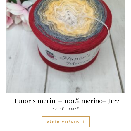
Hunor’s merino- 100% merino- J122
Rozpětí cen: 620Kč až 900Kč
620
Kč
–
900
Kč
Tento produkt má víc
VÝBĚR MOŽNOSTÍ