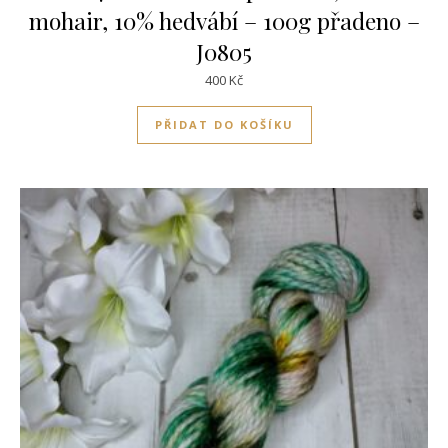
mohair, 10% hedvábí – 100g přadeno –
J0805
400
Kč
PŘIDAT DO KOŠÍKU