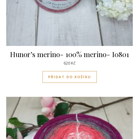
Hunor’s merino- 100% merino- I0801
620
Kč
PŘIDAT DO KOŠÍKU