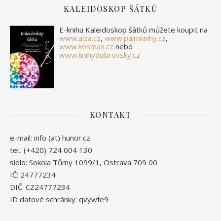
KALEIDOSKOP ŠÁTKŮ
E-knihu Kaleidoskop šátků můžete koupit na
www.alza.cz
,
www.palmknihy.cz
,
www.kosmas.cz
nebo
www.knihydobrovsky.cz
KONTAKT
e-mail: info (at) hunor.cz
tel.: (+420) 724 004 130
sídlo: Sokola Tůmy 1099/1, Ostrava 709 00
IČ: 24777234
DIČ: CZ24777234
ID datové schránky: qvywfe9