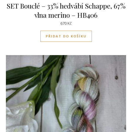
SET Bouclé – 33% hedvábí Schappe, 67%
vlna merino – HB406
670
Kč
PŘIDAT DO KOŠÍKU