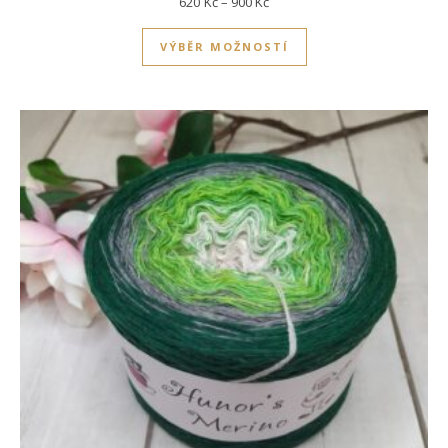
Rozpětí cen: 620Kč až 900Kč
620
Kč
–
900
Kč
Tento produkt má víc
VÝBĚR MOŽNOSTÍ