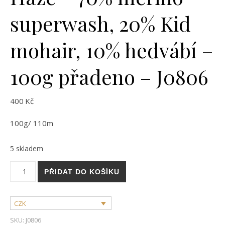
superwash, 20% Kid
mohair, 10% hedvábí –
100g přadeno – J0806
400
Kč
100g/ 110m
5 skladem
Haze - 70% merino superwash, 20% Kid mohair, 10% hedvábí 
PŘIDAT DO KOŠÍKU
CZK
SKU:
J0806