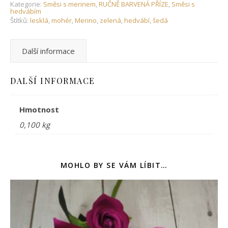
Kategorie:
Směsi s merinem
,
RUČNĚ BARVENÁ PŘÍZE
,
Směsi s
hedvábím
Štítků:
lesklá
,
mohér
,
Merino
,
zelená
,
hedvábí
,
šedá
Další informace
DALŠÍ INFORMACE
Hmotnost
0,100 kg
MOHLO BY SE VÁM LÍBIT…