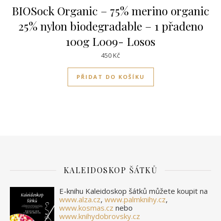
BIOSock Organic – 75% merino organic
25% nylon biodegradable – 1 přadeno
100g L009- Losos
450
Kč
PŘIDAT DO KOŠÍKU
KALEIDOSKOP ŠÁTKŮ
E-knihu Kaleidoskop šátků můžete koupit na
www.alza.cz
,
www.palmknihy.cz
,
www.kosmas.cz
nebo
www.knihydobrovsky.cz