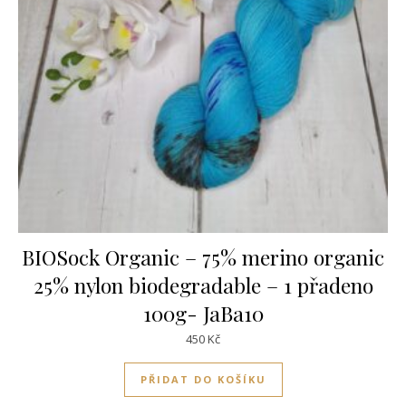
BIOSock Organic – 75% merino organic
25% nylon biodegradable – 1 přadeno
100g- JaBa10
450
Kč
PŘIDAT DO KOŠÍKU