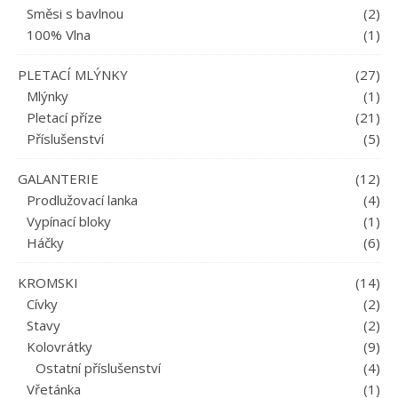
Směsi s bavlnou
(2)
100% Vlna
(1)
PLETACÍ MLÝNKY
(27)
Mlýnky
(1)
Pletací příze
(21)
Příslušenství
(5)
GALANTERIE
(12)
Prodlužovací lanka
(4)
Vypínací bloky
(1)
Háčky
(6)
KROMSKI
(14)
Cívky
(2)
Stavy
(2)
Kolovrátky
(9)
Ostatní příslušenství
(4)
Vřetánka
(1)