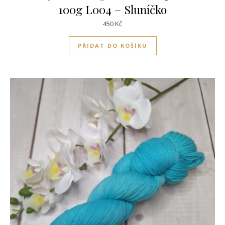
100g L004 – Sluníčko
450
Kč
PŘIDAT DO KOŠÍKU