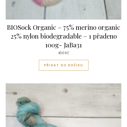
BIOSock Organic – 75% merino organic
25% nylon biodegradable – 1 přadeno
100g- JaBa31
450
Kč
PŘIDAT DO KOŠÍKU