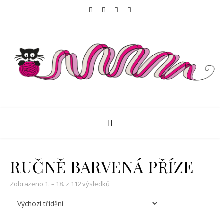
RUČNĚ BARVENÁ PŘÍZE
Zobrazeno 1. – 18. z 112 výsledků