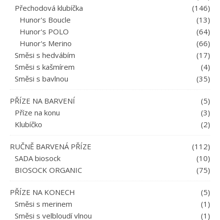
Přechodová klubíčka
(146)
Hunor's Boucle
(13)
Hunor's POLO
(64)
Hunor's Merino
(66)
Směsi s hedvábím
(17)
Směsi s kašmírem
(4)
Směsi s bavlnou
(35)
PŘÍZE NA BARVENÍ
(5)
Příze na konu
(3)
Klubíčko
(2)
RUČNĚ BARVENÁ PŘÍZE
(112)
SADA biosock
(10)
BIOSOCK ORGANIC
(75)
PŘÍZE NA KONECH
(5)
Směsi s merinem
(1)
Směsi s velbloudí vlnou
(1)