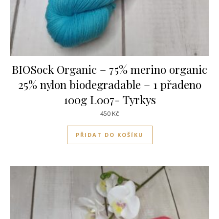
BIOSock Organic – 75% merino organic
25% nylon biodegradable – 1 přadeno
100g L007- Tyrkys
450
Kč
PŘIDAT DO KOŠÍKU