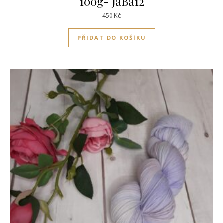
100g- JaBa12
450
Kč
PŘIDAT DO KOŠÍKU