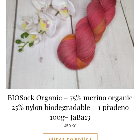
BIOSock Organic – 75% merino organic
25% nylon biodegradable – 1 přadeno
100g- JaBa13
450
Kč
PŘIDAT DO KOŠÍKU