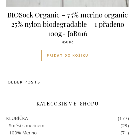
BIOSock Organic – 75% merino organic
25% nylon biodegradable – 1 přadeno
100g- JaBa16
450
Kč
PŘIDAT DO KOŠÍKU
OLDER POSTS
KATEGORIE V E-SHOPU
KLUBÍČKA
(177)
Směsi s merinem
(23)
100% Merino
(71)