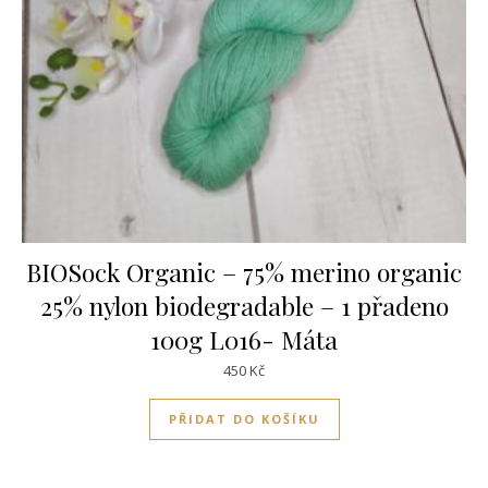
BIOSock Organic – 75% merino organic
25% nylon biodegradable – 1 přadeno
100g L016- Máta
450
Kč
PŘIDAT DO KOŠÍKU