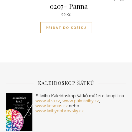
– 0207- Panna
99
Kč
PŘIDAT DO KOŠÍKU
KALEIDOSKOP ŠÁTKŮ
E-knihu Kaleidoskop šátků můžete koupit na
www.alza.cz
,
www.palmknihy.cz
,
www.kosmas.cz
nebo
www.knihydobrovsky.cz