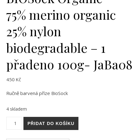
75% merino organic
25% nylon
biodegradable – 1
přadeno 100g- JaBa08
450
Kč
Ručně barvená příze BioSock
4 skladem
BIOSock Organic - 75% merino organic 25% nylon biodegrada
PŘIDAT DO KOŠÍKU