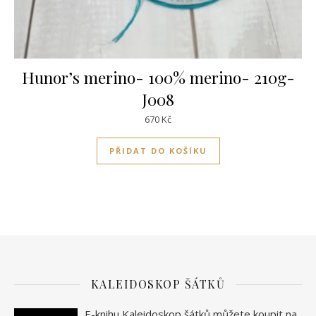
Hunor’s merino- 100% merino- 210g-
J008
670
Kč
PŘIDAT DO KOŠÍKU
KALEIDOSKOP ŠÁTKŮ
E-knihu Kaleidoskop šátků můžete koupit na