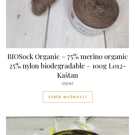
BIOSock Organic – 75% merino organic
25% nylon biodegradable – 100g L012-
Kaštan
550
Kč
Tento produkt má víc
VÝBĚR MOŽNOSTÍ