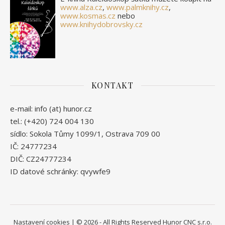
www.alza.cz
,
www.palmknihy.cz
,
www.kosmas.cz
nebo
www.knihydobrovsky.cz
KONTAKT
e-mail: info (at) hunor.cz
tel.: (+420) 724 004 130
sídlo: Sokola Tůmy 1099/1, Ostrava 709 00
IČ: 24777234
DIČ: CZ24777234
ID datové schránky: qvywfe9
Nastavení cookies
| © 2026 - All Rights Reserved Hunor CNC s.r.o.