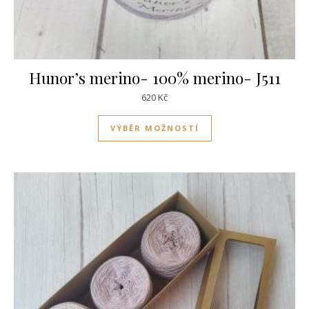
Hunor’s merino- 100% merino- J511
620
Kč
Tento produkt má víc
VÝBĚR MOŽNOSTÍ