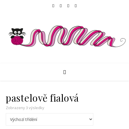
pastelově fialová
Zobrazeny 3 výsledky