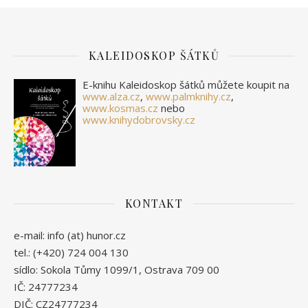
KALEIDOSKOP ŠÁTKŮ
E-knihu Kaleidoskop šátků můžete koupit na
www.alza.cz
,
www.palmknihy.cz
,
www.kosmas.cz
nebo
www.knihydobrovsky.cz
KONTAKT
e-mail: info (at) hunor.cz
tel.: (+420) 724 004 130
sídlo: Sokola Tůmy 1099/1, Ostrava 709 00
IČ: 24777234
DIČ: CZ24777234