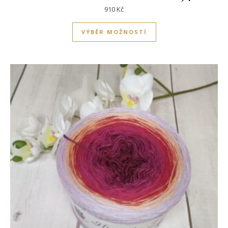
910
Kč
Tento produkt má víc
VÝBĚR MOŽNOSTÍ