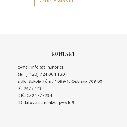
VÝBĚR MOŽNOSTÍ
KONTAKT
e-mail: info (at) hunor.cz
tel.: (+420) 724 004 130
sídlo: Sokola Tůmy 1099/1, Ostrava 709 00
IČ: 24777234
DIČ: CZ24777234
ID datové schránky: qvywfe9