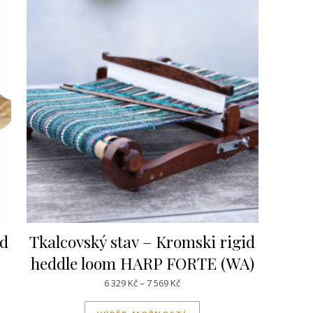
id
Tkalcovský stav – Kromski rigid
)
heddle loom HARP FORTE (WA)
99Kč až 6 869Kč
Rozpětí cen: 6 329Kč až 7 569Kč
6 329
Kč
–
7 569
Kč
dukt má více variant. Možnosti lze vybrat na stránce produktu
Tento produkt má více v