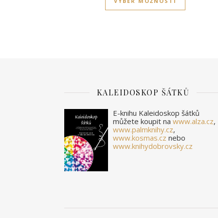
VÝBĚR MOŽNOSTÍ
KALEIDOSKOP ŠÁTKŮ
E-knihu Kaleidoskop šátků
můžete koupit na
www.alza.cz
,
www.palmknihy.cz
,
www.kosmas.cz
nebo
www.knihydobrovsky.cz