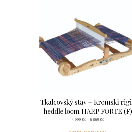
Tkalcovský stav – Kromski rig
heddle loom HARP FORTE (F
Rozpětí cen: 4 9
4 999
Kč
–
6 869
Kč
Tento pro