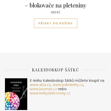
– blokovače na pleteniny
430
Kč
PŘIDAT DO KOŠÍKU
KALEIDOSKOP ŠÁTKŮ
E-knihu Kaleidoskop šátků můžete koupit na
www.alza.cz
,
www.palmknihy.cz
,
www.kosmas.cz
nebo
www.knihydobrovsky.cz