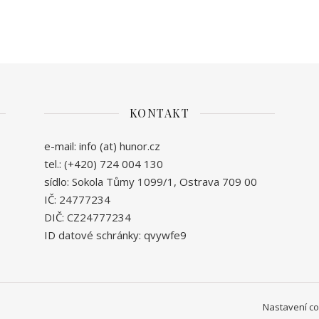
KONTAKT
e-mail: info (at) hunor.cz
tel.: (+420) 724 004 130
sídlo: Sokola Tůmy 1099/1, Ostrava 709 00
IČ: 24777234
DIČ: CZ24777234
ID datové schránky: qvywfe9
Nastavení c