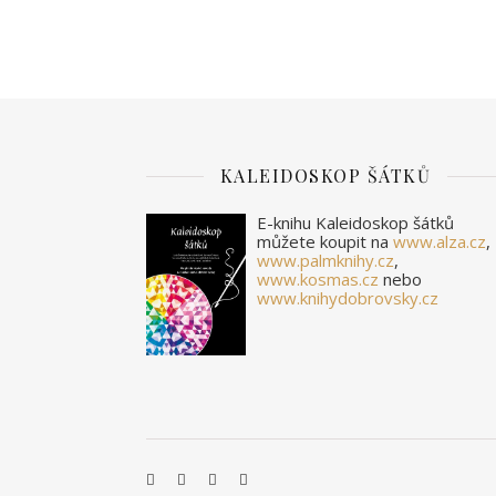
KALEIDOSKOP ŠÁTKŮ
E-knihu Kaleidoskop šátků
můžete koupit na
www.alza.cz
,
www.palmknihy.cz
,
www.kosmas.cz
nebo
www.knihydobrovsky.cz