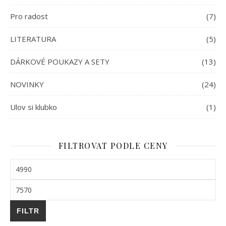
Pro radost
(7)
LITERATURA
(5)
DÁRKOVÉ POUKAZY A SETY
(13)
NOVINKY
(24)
Ulov si klubko
(1)
FILTROVAT PODLE CENY
Minimální cena
Maximální cena
FILTR