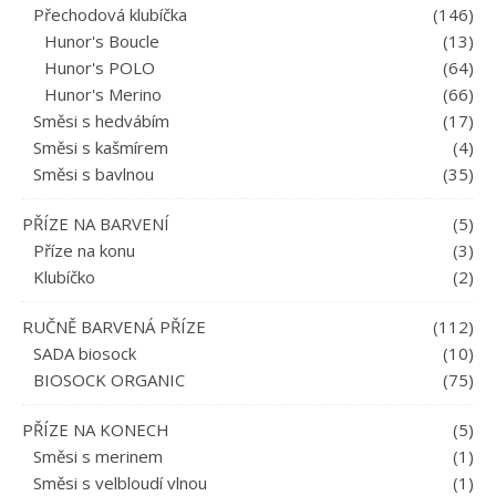
Přechodová klubíčka
(146)
Hunor's Boucle
(13)
Hunor's POLO
(64)
Hunor's Merino
(66)
Směsi s hedvábím
(17)
Směsi s kašmírem
(4)
Směsi s bavlnou
(35)
PŘÍZE NA BARVENÍ
(5)
Příze na konu
(3)
Klubíčko
(2)
RUČNĚ BARVENÁ PŘÍZE
(112)
SADA biosock
(10)
BIOSOCK ORGANIC
(75)
PŘÍZE NA KONECH
(5)
Směsi s merinem
(1)
Směsi s velbloudí vlnou
(1)