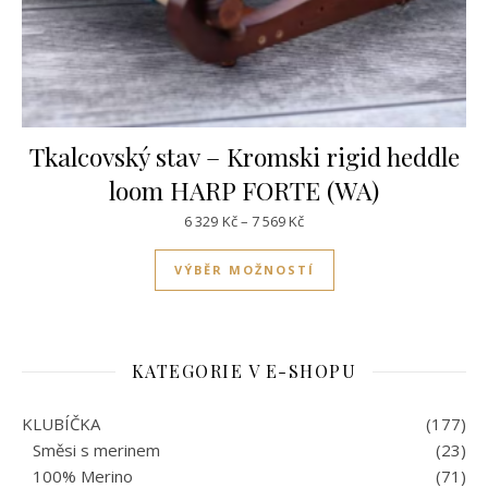
Tkalcovský stav – Kromski rigid heddle
loom HARP FORTE (WA)
Rozpětí cen: 6 329Kč až 7 56
6 329
Kč
–
7 569
Kč
Tento produkt má víc
VÝBĚR MOŽNOSTÍ
KATEGORIE V E-SHOPU
KLUBÍČKA
(177)
Směsi s merinem
(23)
100% Merino
(71)