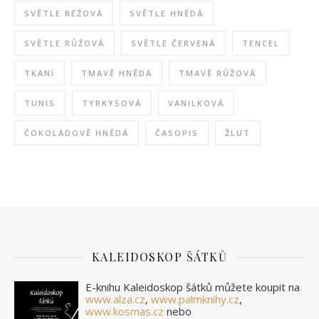
SVĚTLE BÉŽOVÁ
SVĚTLE HNĚDÁ
SVĚTLE RŮŽOVÁ
SVĚTLE ČERVENÁ
TENCEL
TKANÍ
TMAVĚ HNĚDÁ
TMAVĚ RŮŽOVÁ
TUNIS
TYRKYSOVÁ
VANILKOVÁ
ČOKOLÁDOVĚ HNĚDÁ
ČASOPIS
ŽLUT
KALEIDOSKOP ŠÁTKŮ
E-knihu Kaleidoskop šátků můžete koupit na
www.alza.cz
,
www.palmknihy.cz
,
www.kosmas.cz
nebo