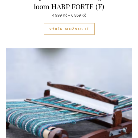
loom HARP FORTE (F)
Rozpětí cen: 4 999Kč až 6 86
4 999
Kč
–
6 869
Kč
Tento produkt má víc
VÝBĚR MOŽNOSTÍ