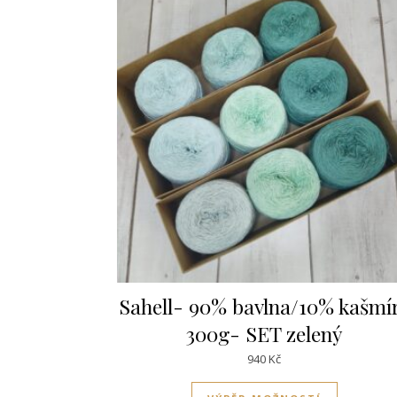
Sahell- 90% bavlna/10% kašmí
300g- SET zelený
940
Kč
Tento pro