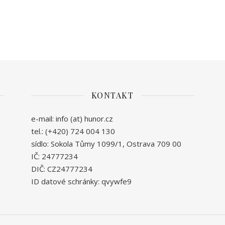
KONTAKT
e-mail: info (at) hunor.cz
tel.: (+420) 724 004 130
sídlo: Sokola Tůmy 1099/1, Ostrava 709 00
IČ: 24777234
DIČ: CZ24777234
ID datové schránky: qvywfe9