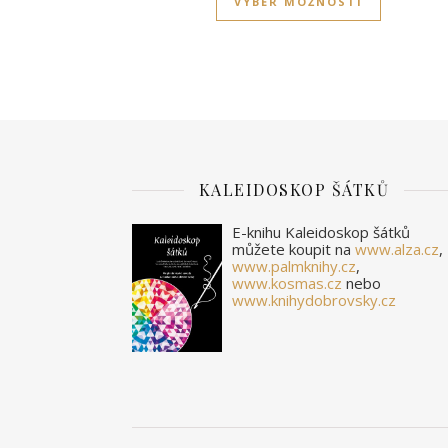
VÝBĚR MOŽNOSTÍ
KALEIDOSKOP ŠÁTKŮ
E-knihu Kaleidoskop šátků
můžete koupit na
www.alza.cz
,
www.palmknihy.cz
,
www.kosmas.cz
nebo
www.knihydobrovsky.cz