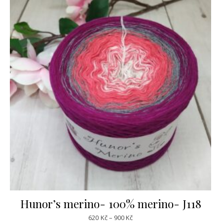
Hunor’s merino- 100% merino- J118
Rozpětí cen: 620Kč až 900Kč
620
Kč
–
900
Kč