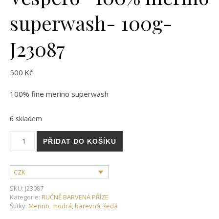
superwash- 100g-
J23087
500
Kč
100% fine merino superwash
6 skladem
Vespero- 100% merino superwash- 100g- J23087 množství
PŘIDAT DO KOŠÍKU
CZK
SKU:
J23087
Kategorie:
RUČNĚ BARVENÁ PŘÍZE
Štítky:
Merino
,
modrá
,
barevná
,
šedá