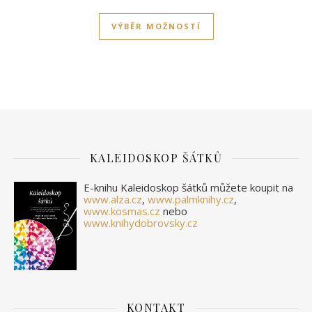
Tento produkt má víc
VÝBĚR MOŽNOSTÍ
KALEIDOSKOP ŠÁTKŮ
E-knihu Kaleidoskop šátků můžete koupit na
www.alza.cz
,
www.palmknihy.cz
,
www.kosmas.cz
nebo
www.knihydobrovsky.cz
KONTAKT