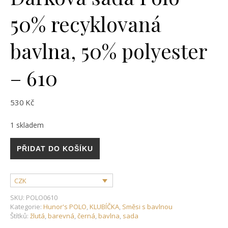
50% recyklovaná
bavlna, 50% polyester
– 610
530
Kč
1 skladem
Dárková sada Polo - 50% recyklovaná bavlna, 50% polyester 
PŘIDAT DO KOŠÍKU
CZK
SKU:
POLO0610
Kategorie:
Hunor's POLO
,
KLUBÍČKA
,
Směsi s bavlnou
Štítků:
žlutá
,
barevná
,
černá
,
bavlna
,
sada