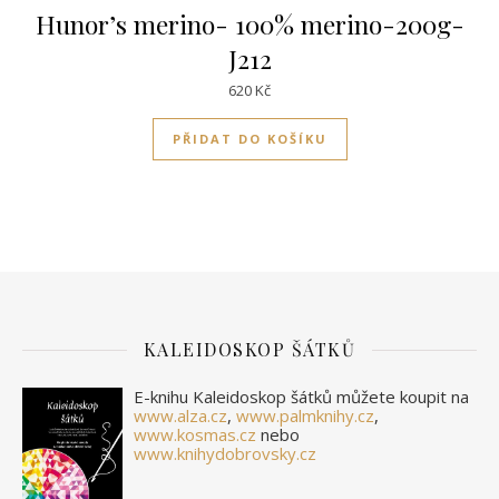
Hunor’s merino- 100% merino-200g-
J212
620
Kč
PŘIDAT DO KOŠÍKU
KALEIDOSKOP ŠÁTKŮ
E-knihu Kaleidoskop šátků můžete koupit na
www.alza.cz
,
www.palmknihy.cz
,
www.kosmas.cz
nebo
www.knihydobrovsky.cz