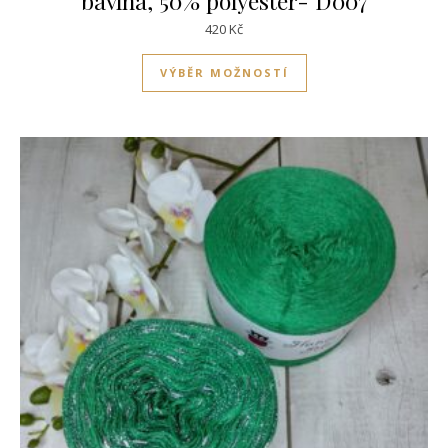
bavlna, 50% polyester- D007
420
Kč
Tento produkt má víc
VÝBĚR MOŽNOSTÍ