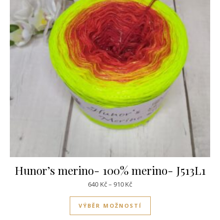
Hunor’s merino- 100% merino- J513L1
Rozpětí cen: 640Kč až 910Kč
640
Kč
–
910
Kč
Tento produkt má víc
VÝBĚR MOŽNOSTÍ