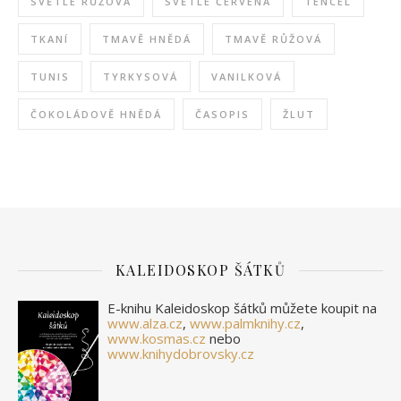
SVĚTLE RŮŽOVÁ
SVĚTLE ČERVENÁ
TENCEL
TKANÍ
TMAVĚ HNĚDÁ
TMAVĚ RŮŽOVÁ
TUNIS
TYRKYSOVÁ
VANILKOVÁ
ČOKOLÁDOVĚ HNĚDÁ
ČASOPIS
ŽLUT
KALEIDOSKOP ŠÁTKŮ
E-knihu Kaleidoskop šátků můžete koupit na
www.alza.cz
,
www.palmknihy.cz
,
www.kosmas.cz
nebo
www.knihydobrovsky.cz