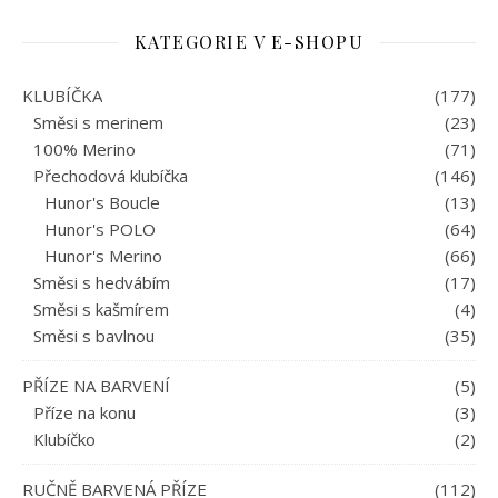
KATEGORIE V E-SHOPU
KLUBÍČKA
(177)
Směsi s merinem
(23)
100% Merino
(71)
Přechodová klubíčka
(146)
Hunor's Boucle
(13)
Hunor's POLO
(64)
Hunor's Merino
(66)
Směsi s hedvábím
(17)
Směsi s kašmírem
(4)
Směsi s bavlnou
(35)
PŘÍZE NA BARVENÍ
(5)
Příze na konu
(3)
Klubíčko
(2)
RUČNĚ BARVENÁ PŘÍZE
(112)