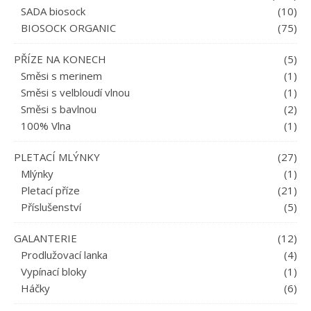
SADA biosock
(10)
BIOSOCK ORGANIC
(75)
PŘÍZE NA KONECH
(5)
Směsi s merinem
(1)
Směsi s velbloudí vlnou
(1)
Směsi s bavlnou
(2)
100% Vlna
(1)
PLETACÍ MLÝNKY
(27)
Mlýnky
(1)
Pletací příze
(21)
Příslušenství
(5)
GALANTERIE
(12)
Prodlužovací lanka
(4)
Vypínací bloky
(1)
Háčky
(6)