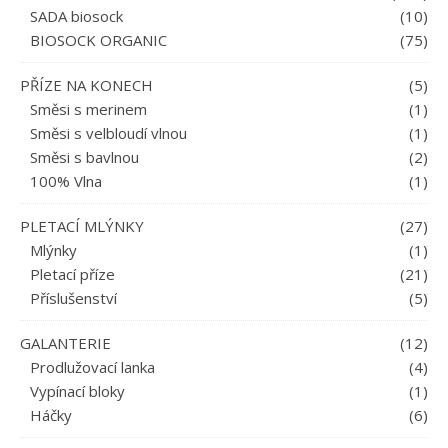
SADA biosock
(10)
BIOSOCK ORGANIC
(75)
PŘÍZE NA KONECH
(5)
Směsi s merinem
(1)
Směsi s velbloudí vlnou
(1)
Směsi s bavlnou
(2)
100% Vlna
(1)
PLETACÍ MLÝNKY
(27)
Mlýnky
(1)
Pletací příze
(21)
Příslušenství
(5)
GALANTERIE
(12)
Prodlužovací lanka
(4)
Vypínací bloky
(1)
Háčky
(6)