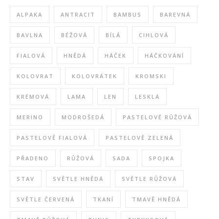
ALPAKA
ANTRACIT
BAMBUS
BAREVNÁ
BAVLNA
BÉŽOVÁ
BÍLÁ
CIHLOVÁ
FIALOVÁ
HNĚDÁ
HÁČEK
HÁČKOVÁNÍ
KOLOVRAT
KOLOVRÁTEK
KROMSKI
KRÉMOVÁ
LAMA
LEN
LESKLÁ
MERINO
MODROŠEDÁ
PASTELOVÉ RŮŽOVÁ
PASTELOVĚ FIALOVÁ
PASTELOVĚ ZELENÁ
PŘADENO
RŮŽOVÁ
SADA
SPOJKA
STAV
SVĚTLE HNĚDÁ
SVĚTLE RŮŽOVÁ
SVĚTLE ČERVENÁ
TKANÍ
TMAVĚ HNĚDÁ