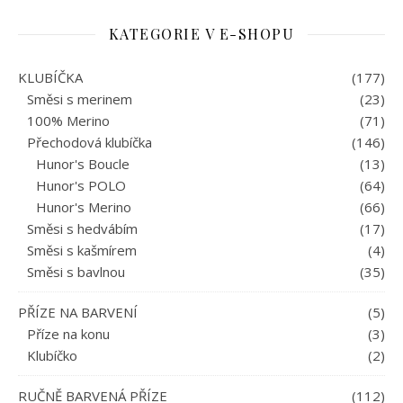
KATEGORIE V E-SHOPU
KLUBÍČKA
(177)
Směsi s merinem
(23)
100% Merino
(71)
Přechodová klubíčka
(146)
Hunor's Boucle
(13)
Hunor's POLO
(64)
Hunor's Merino
(66)
Směsi s hedvábím
(17)
Směsi s kašmírem
(4)
Směsi s bavlnou
(35)
PŘÍZE NA BARVENÍ
(5)
Příze na konu
(3)
Klubíčko
(2)
RUČNĚ BARVENÁ PŘÍZE
(112)