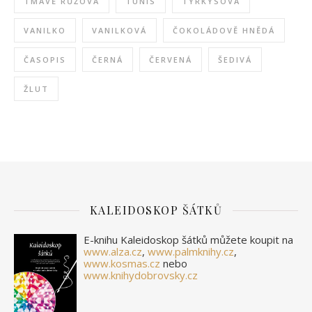
TMAVĚ RŮŽOVÁ
TUNIS
TYRKYSOVÁ
VANILKO
VANILKOVÁ
ČOKOLÁDOVĚ HNĚDÁ
ČASOPIS
ČERNÁ
ČERVENÁ
ŠEDIVÁ
ŽLUT
KALEIDOSKOP ŠÁTKŮ
E-knihu Kaleidoskop šátků můžete koupit na
www.alza.cz
,
www.palmknihy.cz
,
www.kosmas.cz
nebo
www.knihydobrovsky.cz