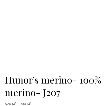
Hunor’s merino- 100%
merino- J207
Rozpětí cen: 620Kč až 900Kč
620
Kč
–
900
Kč