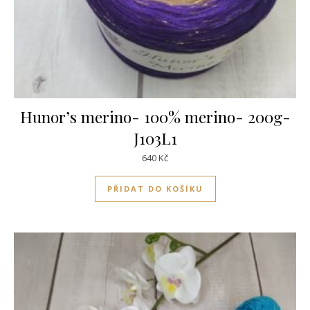
Hunor’s merino- 100% merino- 200g-
J103L1
640
Kč
PŘIDAT DO KOŠÍKU