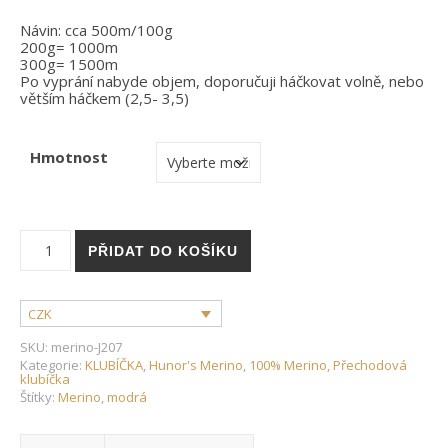
Návin: cca 500m/100g
200g= 1000m
300g= 1500m
Po vyprání nabyde objem, doporučuji háčkovat volně, nebo
větším háčkem (2,5- 3,5)
Hmotnost
Hunor's merino- 100% merino- J207 množství
PŘIDAT DO KOŠÍKU
CZK
SKU:
merino-J207
Kategorie:
KLUBÍČKA
,
Hunor's Merino
,
100% Merino
,
Přechodová
klubíčka
Štítky:
Merino
,
modrá