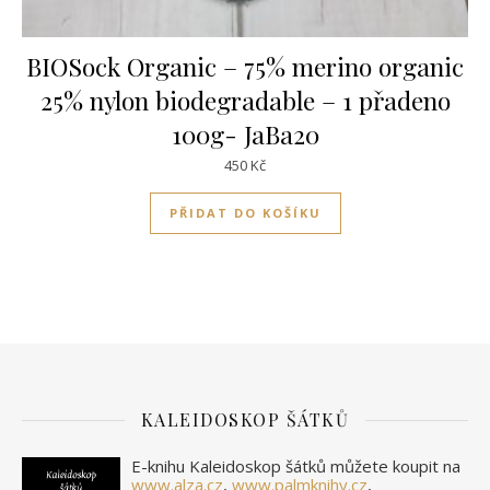
BIOSock Organic – 75% merino organic
25% nylon biodegradable – 1 přadeno
100g- JaBa20
450
Kč
PŘIDAT DO KOŠÍKU
KALEIDOSKOP ŠÁTKŮ
E-knihu Kaleidoskop šátků můžete koupit na
www.alza.cz
,
www.palmknihy.cz
,