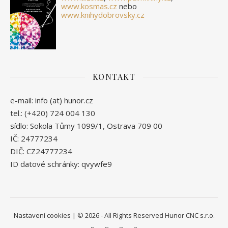
www.kosmas.cz
nebo
www.knihydobrovsky.cz
KONTAKT
e-mail: info (at) hunor.cz
tel.: (+420) 724 004 130
sídlo: Sokola Tůmy 1099/1, Ostrava 709 00
IČ: 24777234
DIČ: CZ24777234
ID datové schránky: qvywfe9
Nastavení cookies
| © 2026 - All Rights Reserved Hunor CNC s.r.o.