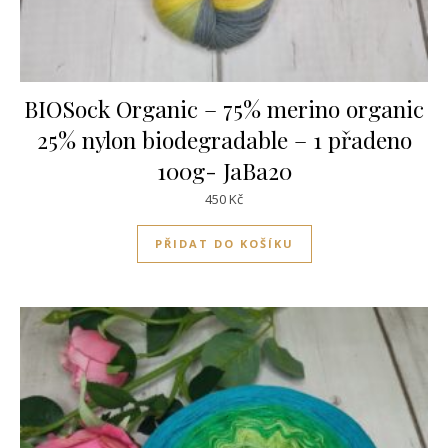
BIOSock Organic – 75% merino organic
25% nylon biodegradable – 1 přadeno
100g- JaBa20
450
Kč
PŘIDAT DO KOŠÍKU