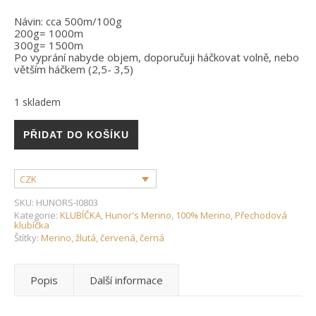
Návin: cca 500m/100g
200g= 1000m
300g= 1500m
Po vyprání nabyde objem, doporučuji háčkovat volně, nebo
větším háčkem (2,5- 3,5)
1 skladem
Hunor's merino- 100% merino-200g- I0803 množství
PŘIDAT DO KOŠÍKU
CZK
SKU:
HUNORS-I0803
Kategorie:
KLUBÍČKA
,
Hunor's Merino
,
100% Merino
,
Přechodová
klubíčka
Štítky:
Merino
,
žlutá
,
červená
,
černá
Popis
Další informace