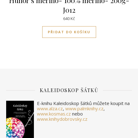
Hunor’s merino- 100% merino- 200g-
J012
640
Kč
PŘIDAT DO KOŠÍKU
KALEIDOSKOP ŠÁTKŮ
E-knihu Kaleidoskop šátků můžete koupit na
www.alza.cz
,
www.palmknihy.cz
,
www.kosmas.cz
nebo
www.knihydobrovsky.cz