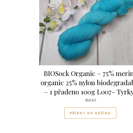
BIOSock Organic – 75% meri
organic 25% nylon biodegrada
– 1 přadeno 100g L007- Tyrk
450
Kč
PŘIDAT DO KOŠÍKU