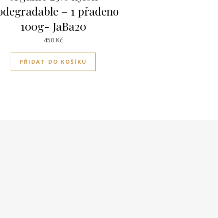
odegradable – 1 přadeno
100g- JaBa20
450
Kč
PŘIDAT DO KOŠÍKU