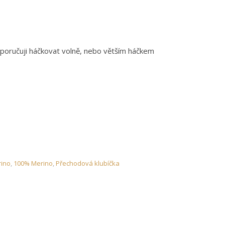
poručuji háčkovat volně, nebo větším háčkem
o-200g- J212 množství
rino
,
100% Merino
,
Přechodová klubíčka