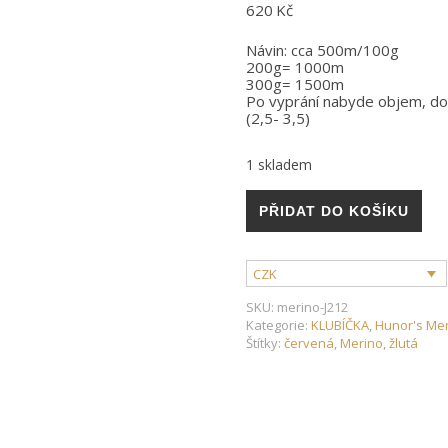
620
Kč
Návin: cca 500m/100g
200g= 1000m
300g= 1500m
Po vyprání nabyde objem, do
(2,5- 3,5)
1 skladem
Hunor's merino- 100% merin
PŘIDAT DO KOŠÍKU
CZK
SKU:
merino-J212
Kategorie:
KLUBÍČKA
,
Hunor's Me
Štítky:
červená
,
Merino
,
žlutá