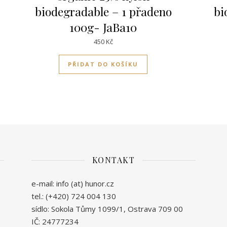
biodegradable – 1 přadeno
bi
100g- JaBa10
450
Kč
PŘIDAT DO KOŠÍKU
KONTAKT
e-mail: info (at) hunor.cz
tel.: (+420) 724 004 130
sídlo: Sokola Tůmy 1099/1, Ostrava 709 00
IČ: 24777234