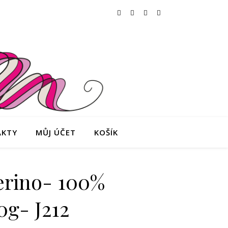
AKTY
MŮJ ÚČET
KOŠÍK
erino- 100%
g- J212