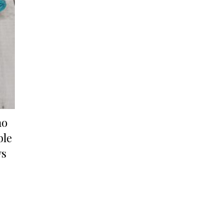
no
ble
ys