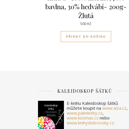
bavlna, 30% hedvábí- 200g-
Žlutá
500
Kč
PŘIDAT DO KOŠÍKU
KALEIDOSKOP ŠÁTKŮ
E-knihu Kaleidoskop šátků
můžete koupit na
www.alza.cz
,
www.palmknihy.cz
,
www.kosmas.cz
nebo
www.knihydobrovsky.cz