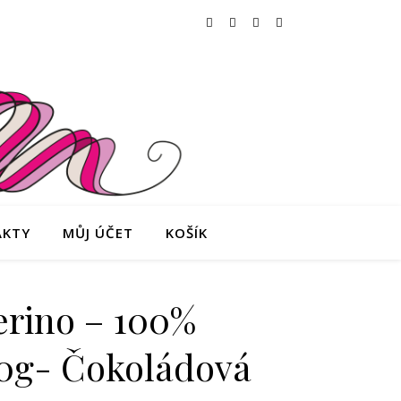
AKTY
MŮJ ÚČET
KOŠÍK
rino – 100%
0g- Čokoládová