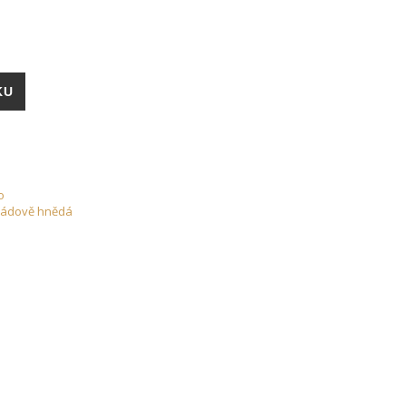
no-200g- Čokoládová množství
KU
o
ládově hnědá