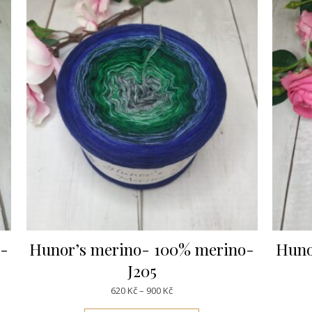
o-
Hunor’s merino- 100% merino-
Huno
J205
č až 900Kč
Rozpětí cen: 620Kč až 900Kč
620
Kč
–
900
Kč
dukt má více variant. Možnosti lze vybrat na stránce produktu
Tento produkt má více v