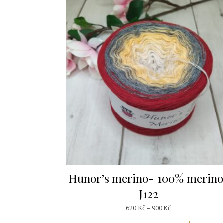
Hunor’s merino- 100% merin
J122
Rozpětí cen: 620K
620
Kč
–
900
Kč
Tento pro