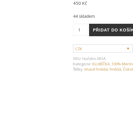
450
Kč
44 skladem
Hunor´s Merino - 100% meri
PŘIDAT DO KOŠÍ
CZK
SKU:
Hučoko-001A
Kategorie:
KLUBÍČKA
,
100% Merin
Štítky:
tmavě hnědá
,
hnědá
,
Čoko