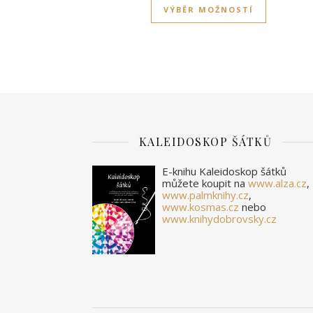
VÝBĚR MOŽNOSTÍ
KALEIDOSKOP ŠÁTKŮ
E-knihu Kaleidoskop šátků
můžete koupit na
www.alza.cz
,
www.palmknihy.cz
,
www.kosmas.cz
nebo
www.knihydobrovsky.cz