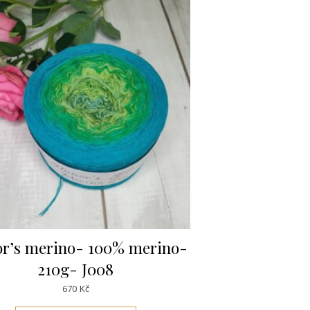
r’s merino- 100% merino-
210g- J008
670
Kč
ariant. Možnosti lze vybrat na stránce produktu