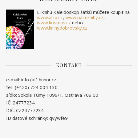
E-knihu Kaleidoskop šátků můžete koupit na
www.alza.cz
,
www.palmknihy.cz
,
www.kosmas.cz
nebo
www.knihydobrovsky.cz
KONTAKT
e-mail: info (at) hunor.cz
tel.: (+420) 724 004 130
sídlo: Sokola Tůmy 1099/1, Ostrava 709 00
IČ: 24777234
DIČ: CZ24777234
ID datové schránky: qvywfe9