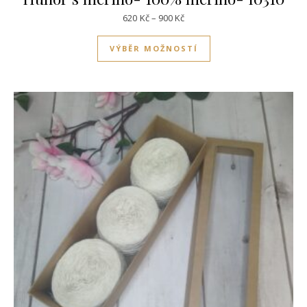
Rozpětí cen: 620Kč až 900Kč
620
Kč
–
900
Kč
Tento produkt má víc
VÝBĚR MOŽNOSTÍ