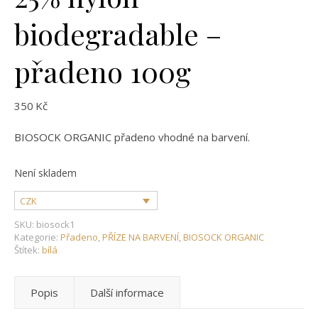
biodegradable –
přadeno 100g
350
Kč
BIOSOCK ORGANIC přadeno vhodné na barvení.
Není skladem
CZK
SKU:
biosock1
Kategorie:
Přadeno
,
PŘÍZE NA BARVENÍ
,
BIOSOCK ORGANIC
Štítek:
bílá
Popis
Další informace