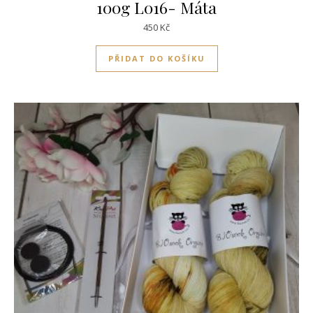
100g L016- Máta
450
Kč
PŘIDAT DO KOŠÍKU