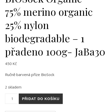
75% merino organic
25% nylon
biodegradable – 1
přadeno 100g- JaBa30
450
Kč
Ručně barvená příze BioSock
2 skladem
BIOSock Organic - 75% merino organic 25% nylon biodegrada
PŘIDAT DO KOŠÍKU