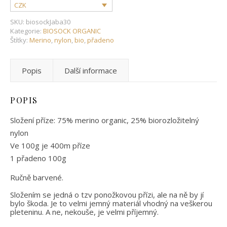
CZK
SKU:
biosockJaba30
Kategorie:
BIOSOCK ORGANIC
Štítky:
Merino
,
nylon
,
bio
,
přadeno
Popis
Další informace
POPIS
Složení příze: 75% merino organic, 25% biorozložitelný
nylon
Ve 100g je 400m příze
1 přadeno 100g
Ručně barvené.
Složením se jedná o tzv ponožkovou přízi, ale na ně by jí
bylo škoda. Je to velmi jemný materiál vhodný na veškerou
pleteninu. A ne, nekouše, je velmi příjemný.